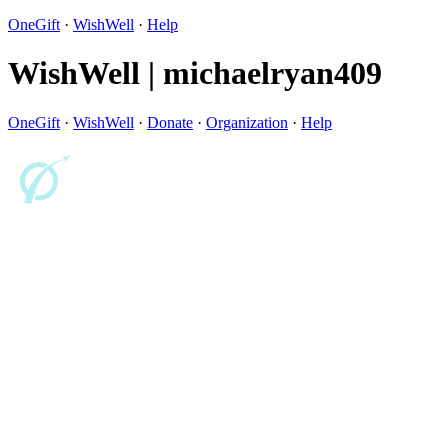
OneGift
·
WishWell
·
Help
WishWell | michaelryan409
OneGift
·
WishWell
·
Donate
·
Organization
·
Help