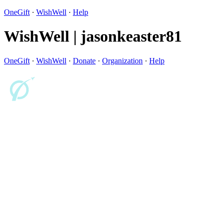
OneGift
·
WishWell
·
Help
WishWell | jasonkeaster81
OneGift
·
WishWell
·
Donate
·
Organization
·
Help