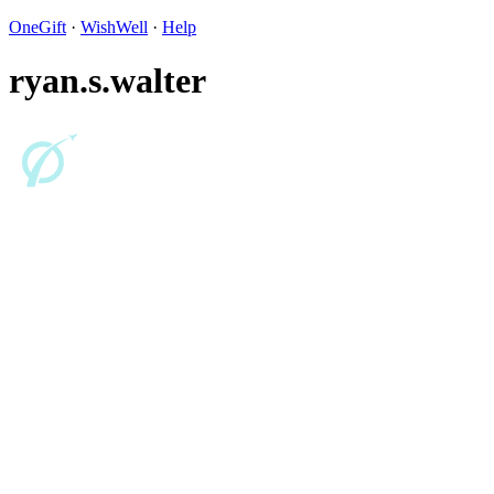
OneGift
·
WishWell
·
Help
ryan.s.walter