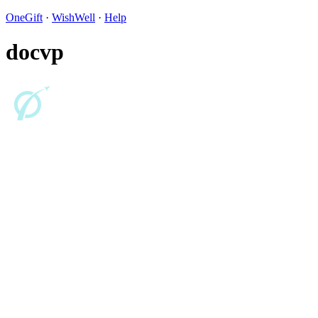
OneGift
·
WishWell
·
Help
docvp