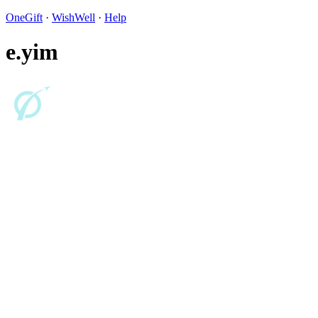
OneGift
·
WishWell
·
Help
e.yim