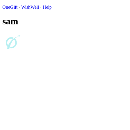
OneGift
·
WishWell
·
Help
sam