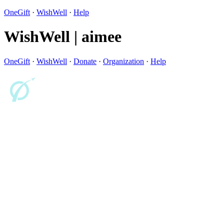
OneGift
·
WishWell
·
Help
WishWell | aimee
OneGift
·
WishWell
·
Donate
·
Organization
·
Help