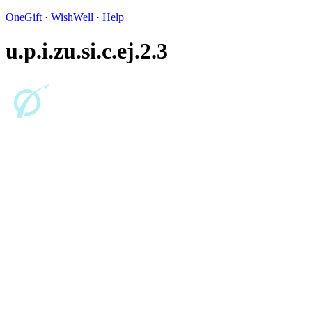
OneGift
·
WishWell
·
Help
u.p.i.zu.si.c.ej.2.3