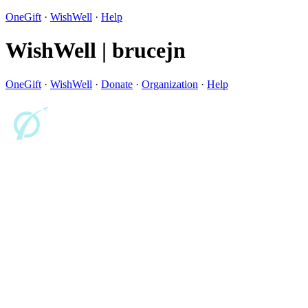
OneGift
·
WishWell
·
Help
WishWell | brucejn
OneGift
·
WishWell
·
Donate
·
Organization
·
Help