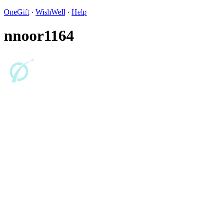
OneGift
·
WishWell
·
Help
nnoor1164