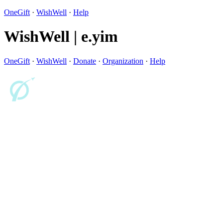
OneGift
·
WishWell
·
Help
WishWell | e.yim
OneGift
·
WishWell
·
Donate
·
Organization
·
Help