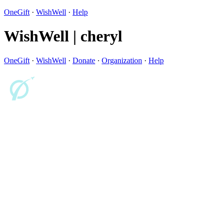
OneGift
·
WishWell
·
Help
WishWell | cheryl
OneGift
·
WishWell
·
Donate
·
Organization
·
Help